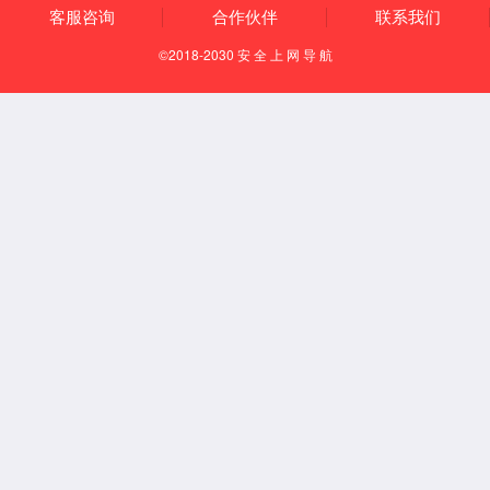
历史沿革
酒厂荣誉